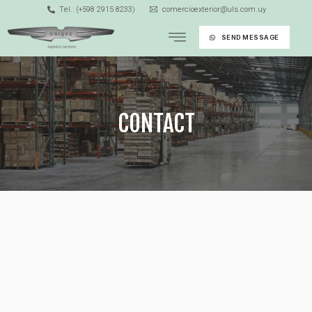
Tel.: (+598 2915 8233)
comercioexterior@uls.com.uy
SEND MESSAGE
CONTACT